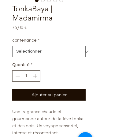
TonkaBaya |
Madamirma
Prix
75,00 €
contenance
*
Quantité
*
Ajouter au panier
Une fragrance chaude et
gourmande autour de la fève tonka
et des bois. Un voyage sensoriel,
intense et réconfortant.