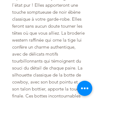
l'état pur ! Elles apporteront une
touche somptueuse de noir ébène
classique à votre garde-robe. Elles
feront sans aucun doute tourner les
têtes où que vous alliez. La broderie
western raffinée qui orne la tige lui
confère un charme authentique,
avec de délicats motifs
tourbillonnants qui témoignent du
souci du détail de chaque paire. La
silhouette classique de la botte de
cowboy, avec son bout pointu et
son talon bottier, apporte la touche
finale. Ces bottes incontournables
sont parfaites pour une tenue
habillée ou décontractée et
deviendront un incontournable de
votre collection de chaussures !