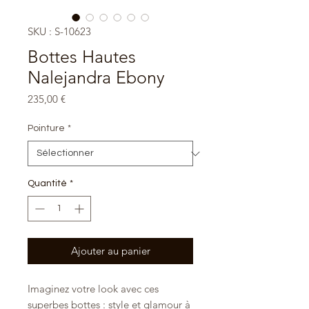
SKU : S-10623
Bottes Hautes
Nalejandra Ebony
Prix
235,00 €
Pointure
*
Quantité
*
Ajouter au panier
Imaginez votre look avec ces
superbes bottes : style et glamour à